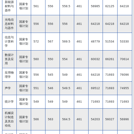
新能源
国家专
材料与
561
556
558.5
461
58985
62125
64218
项计划
器件
光电信
国家专
息材料
556
556
556
461
64218
64218
64218
项计划
与器件
信息与
国家专
计算科
572
567
569.5
461
48779
51534
53330
项计划
学
数据计
国家专
算及应
560
550
554
461
60032
66261
70614
项计划
用
应用物
国家专
556
545
549
461
64218
71693
76096
理学
项计划
国家专
声学
551
546
549.5
461
69512
71693
74955
项计划
国家专
统计学
549
549
549
461
71693
71693
71693
项计划
机械设
计制造
国家专
566
563
564.5
461
54203
56027
56996
及其自
项计划
动化