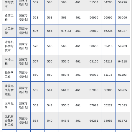
国家专
学与技
569
563
566
461
51534
54203
56996
项计划
术
通信工
国家专
563
563
563
461
56996
56996
56996
程
项计划
人工智
国家专
596
564
575.33
461
29819
46234
56027
能
项计划
计算机
国家专
科学与
570
566
568
461
50653
52416
54203
项计划
技术
网络工
国家专
557
556
556.5
461
63155
64218
64218
程
项计划
物联网
国家专
560
559
559.5
461
60032
61103
61103
工程
项计划
建筑电
国家专
气与智
562
561
561.5
461
57983
58985
58985
项计划
能化
应用化
国家专
562
549
555.5
461
57983
65227
71693
学
项计划
无机非
国家专
金属材
554
540
546.5
461
66261
74955
81872
项计划
料工程