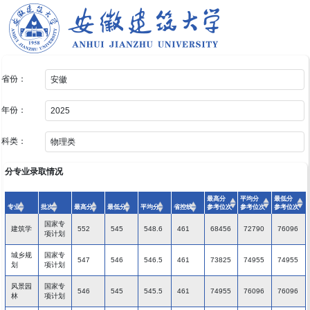
省份：
年份：
科类：
分专业录取情况
最高分
平均分
最低分
专业
批次
最高分
最低分
平均分
省控线
参考位次
参考位次
参考位次
国家专
建筑学
552
545
548.6
461
68456
72790
76096
项计划
城乡规
国家专
547
546
546.5
461
73825
74955
74955
划
项计划
风景园
国家专
546
545
545.5
461
74955
76096
76096
林
项计划