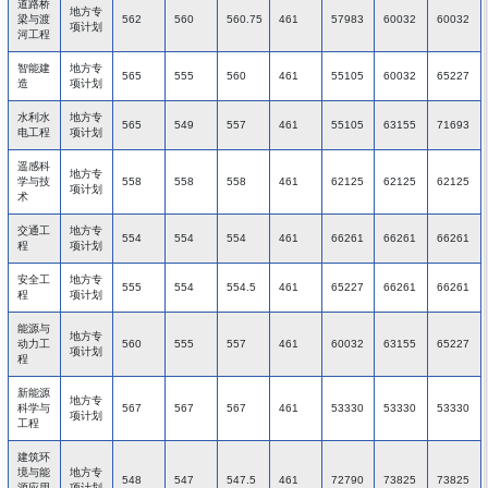
道路桥
地方专
梁与渡
562
560
560.75
461
57983
60032
60032
项计划
河工程
智能建
地方专
565
555
560
461
55105
60032
65227
造
项计划
水利水
地方专
565
549
557
461
55105
63155
71693
电工程
项计划
遥感科
地方专
学与技
558
558
558
461
62125
62125
62125
项计划
术
交通工
地方专
554
554
554
461
66261
66261
66261
程
项计划
安全工
地方专
555
554
554.5
461
65227
66261
66261
程
项计划
能源与
地方专
动力工
560
555
557
461
60032
63155
65227
项计划
程
新能源
地方专
科学与
567
567
567
461
53330
53330
53330
项计划
工程
建筑环
境与能
地方专
548
547
547.5
461
72790
73825
73825
源应用
项计划