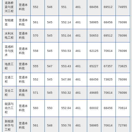
道路桥
普通本
梁与渡
552
546
551
461
68456
69512
74955
科批
河工程
智能建
普通本
561
545
552.14
461
58985
68456
76096
造
科批
水利水
普通本
570
545
551.04
461
50653
69512
76096
电工程
科批
遥感科
普通本
学与技
558
545
550.53
461
62125
70614
76096
科批
术
地质工
普通本
555
547
553.43
461
65227
67357
73825
程
科批
交通工
普通本
552
545
547.86
461
68456
73825
76096
程
科批
安全工
普通本
571
545
550.32
461
49685
70614
76096
程
科批
能源与
普通本
动力工
560
550
552.64
461
60032
68456
70614
科批
程
新能源
普通本
科学与
561
548
550.76
461
58985
70614
72790
科批
工程