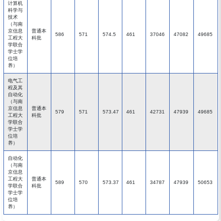
计算机
科学与
技术
（与南
京信息
普通本
586
571
574.5
461
37046
47082
49685
工程大
科批
学联合
学士学
位培
养）
电气工
程及其
自动化
（与南
京信息
普通本
579
571
573.47
461
42731
47939
49685
工程大
科批
学联合
学士学
位培
养）
自动化
（与南
京信息
工程大
普通本
589
570
573.37
461
34787
47939
50653
学联合
科批
学士学
位培
养）