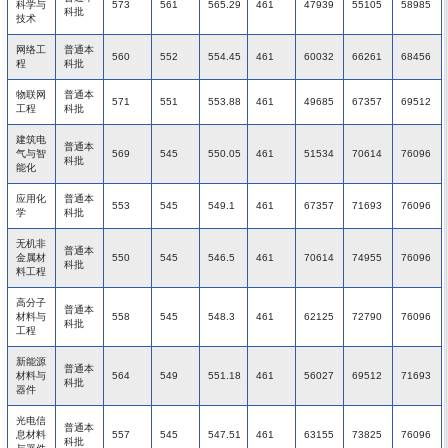
科学与
573
561
565.29
461
47939
55105
58985
科批
技术
网络工
普通本
560
552
554.45
461
60032
66261
68456
程
科批
物联网
普通本
571
551
553.88
461
49685
67357
69512
工程
科批
建筑电
普通本
气与智
569
545
550.05
461
51534
70614
76096
科批
能化
应用化
普通本
553
545
549.1
461
67357
71693
76096
学
科批
无机非
普通本
金属材
550
545
546.5
461
70614
74955
76096
科批
料工程
高分子
普通本
材料与
558
545
548.3
461
62125
72790
76096
科批
工程
新能源
普通本
材料与
564
549
551.18
461
56027
69512
71693
科批
器件
光电信
普通本
息材料
557
545
547.51
461
63155
73825
76096
科批