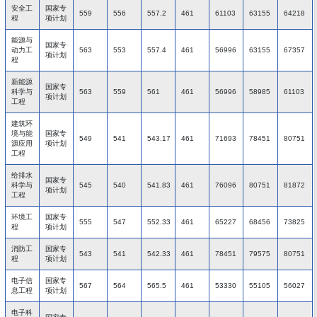
安全工
国家专
559
556
557.2
461
61103
63155
64218
程
项计划
能源与
国家专
动力工
563
553
557.4
461
56996
63155
67357
项计划
程
新能源
国家专
科学与
563
559
561
461
56996
58985
61103
项计划
工程
建筑环
境与能
国家专
549
541
543.17
461
71693
78451
80751
源应用
项计划
工程
给排水
国家专
科学与
545
540
541.83
461
76096
80751
81872
项计划
工程
环境工
国家专
555
547
552.33
461
65227
68456
73825
程
项计划
消防工
国家专
543
541
542.33
461
78451
79575
80751
程
项计划
电子信
国家专
567
564
565.5
461
53330
55105
56027
息工程
项计划
电子科