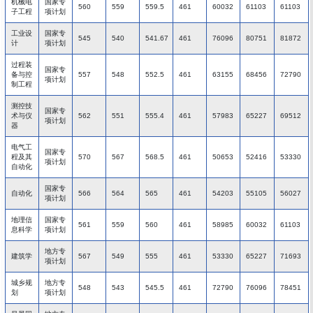
机械电
国家专
560
559
559.5
461
60032
61103
61103
子工程
项计划
工业设
国家专
545
540
541.67
461
76096
80751
81872
计
项计划
过程装
国家专
备与控
557
548
552.5
461
63155
68456
72790
项计划
制工程
测控技
国家专
术与仪
562
551
555.4
461
57983
65227
69512
项计划
器
电气工
国家专
程及其
570
567
568.5
461
50653
52416
53330
项计划
自动化
国家专
自动化
566
564
565
461
54203
55105
56027
项计划
地理信
国家专
561
559
560
461
58985
60032
61103
息科学
项计划
地方专
建筑学
567
549
555
461
53330
65227
71693
项计划
城乡规
地方专
548
543
545.5
461
72790
76096
78451
划
项计划