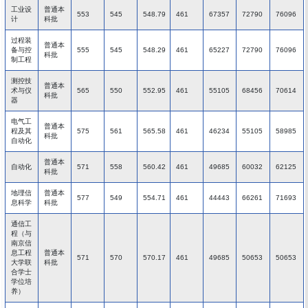
工业设
普通本
553
545
548.79
461
67357
72790
76096
计
科批
过程装
普通本
备与控
555
545
548.29
461
65227
72790
76096
科批
制工程
测控技
普通本
术与仪
565
550
552.95
461
55105
68456
70614
科批
器
电气工
普通本
程及其
575
561
565.58
461
46234
55105
58985
科批
自动化
普通本
自动化
571
558
560.42
461
49685
60032
62125
科批
地理信
普通本
577
549
554.71
461
44443
66261
71693
息科学
科批
通信工
程（与
南京信
息工程
普通本
571
570
570.17
461
49685
50653
50653
大学联
科批
合学士
学位培
养）