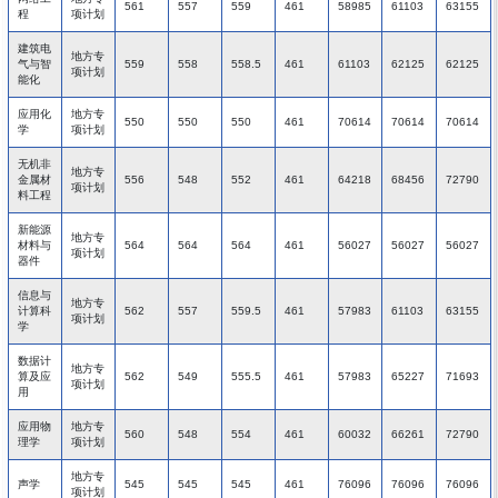
561
557
559
461
58985
61103
63155
程
项计划
建筑电
地方专
气与智
559
558
558.5
461
61103
62125
62125
项计划
能化
应用化
地方专
550
550
550
461
70614
70614
70614
学
项计划
无机非
地方专
金属材
556
548
552
461
64218
68456
72790
项计划
料工程
新能源
地方专
材料与
564
564
564
461
56027
56027
56027
项计划
器件
信息与
地方专
计算科
562
557
559.5
461
57983
61103
63155
项计划
学
数据计
地方专
算及应
562
549
555.5
461
57983
65227
71693
项计划
用
应用物
地方专
560
548
554
461
60032
66261
72790
理学
项计划
地方专
声学
545
545
545
461
76096
76096
76096
项计划