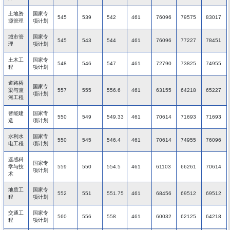
土地资
国家专
545
539
542
461
76096
79575
83017
源管理
项计划
城市管
国家专
545
543
544
461
76096
77227
78451
理
项计划
土木工
国家专
548
546
547
461
72790
73825
74955
程
项计划
道路桥
国家专
梁与渡
557
555
556.6
461
63155
64218
65227
项计划
河工程
智能建
国家专
550
549
549.33
461
70614
71693
71693
造
项计划
水利水
国家专
550
545
546.4
461
70614
74955
76096
电工程
项计划
遥感科
国家专
学与技
559
550
554.5
461
61103
66261
70614
项计划
术
地质工
国家专
552
551
551.75
461
68456
69512
69512
程
项计划
交通工
国家专
560
556
558
461
60032
62125
64218
程
项计划